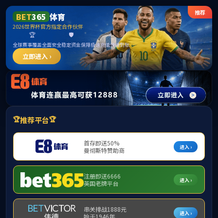
mansion88·明升(中国游)官方网站
首页
/
公司新闻